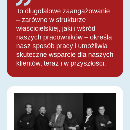
To długofalowe zaangażowanie
– zarówno w strukturze
właścicielskiej, jaki i wśród
naszych pracowników – określa
nasz sposób pracy i umożliwia
skuteczne wsparcie dla naszych
klientów, teraz i w przyszłości.