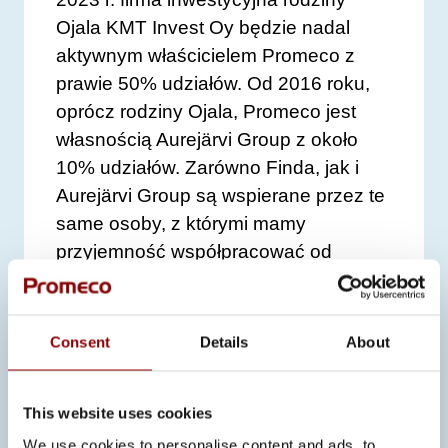
Ojala KMT Invest Oy będzie nadal
aktywnym właścicielem Promeco z
prawie 50% udziałów. Od 2016 roku,
oprócz rodziny Ojala, Promeco jest
własnością Aurejärvi Group z około
10% udziałów. Zarówno Finda, jak i
Aurejärvi Group są wspierane przez te
same osoby, z którymi mamy
przyjemność współpracować od
dłuższego czasu i z którymi
stworzyliśmy wspólną wizję przyszłych
możliwości Promeco.
Consent
Details
About
Finda to fińska grupa inwestycyjna,
która dąży do długoterminowego
This website uses cookies
wzrostu wartości dla akcjonariuszy.
We use cookies to personalise content and ads, to