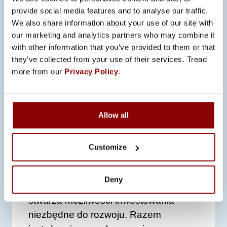
Historia Findy sięga początków
provide social media features and to analyse our traffic.
biznesu telekomunikacyjnego na
We also share information about your use of our site with
our marketing and analytics partners who may combine it
zachodzie Finlandii, który rozpoczął
with other information that you’ve provided to them or that
się w latach 80. XIX wieku. Od 2007
they’ve collected from your use of their services. Tread
roku Finda działa jako grupa
more from our
Privacy Policy
.
inwestycyjna z aktywami
inwestycyjnymi o wartości około
miliarda euro.
Allow all
Jako właściciele podzielamy te same
wartości i pragnienie
Customize
długoterminowego rozwoju Promeco.
Porozumienie to zapewnia firmie
Deny
Promeco stabilność finansową i
stwarza możliwości inwestowania
niezbędne do rozwoju. Razem