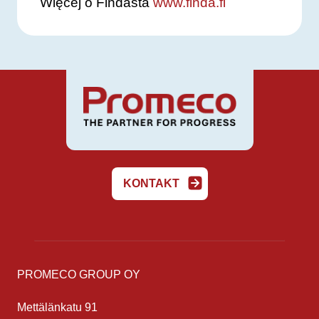
Więcej o Findasta
www.finda.fi
KONTAKT
PROMECO GROUP OY
Mettälänkatu 91