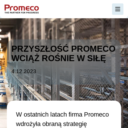
Skip to main content
Otw
PRZYSZŁOŚĆ PROMECO
WCIĄŻ ROŚNIE W SIŁĘ
4.12.2023
W ostatnich latach firma Promeco
wdrożyła obraną strategię