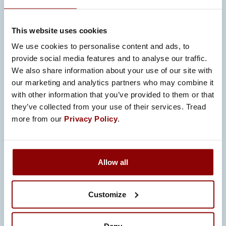
This website uses cookies
We use cookies to personalise content and ads, to
provide social media features and to analyse our traffic.
PRZEMYSŁ
We also share information about your use of our site with
PROMECO DOSTARCZA MASZYNY
our marketing and analytics partners who may combine it
DO GLOBALNEJ PRODUKCJI KABLI
I PRZEWODÓW
with other information that you’ve provided to them or that
they’ve collected from your use of their services. Tread
Firma Promeco nawiązała wieloletnią
more from our
Privacy Policy
.
współpracę z kilkoma partnerami. W
przypadku tego konkretnego
partnerstwa skupiliśmy się…
Allow all
Customize