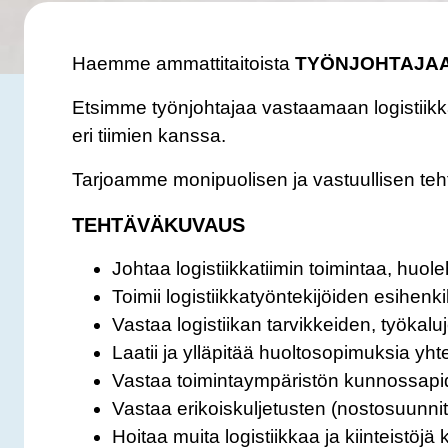
Haemme ammattitaitoista
TYÖNJOHTAJA
Etsimme työnjohtajaa vastaamaan logistiikkat
eri tiimien kanssa.
Tarjoamme monipuolisen ja vastuullisen te
TEHTÄVÄKUVAUS
Johtaa logistiikkatiimin toimintaa, huol
Toimii logistiikkatyöntekijöiden esihenk
Vastaa logistiikan tarvikkeiden, työkal
Laatii ja ylläpitää huoltosopimuksia y
Vastaa toimintaympäristön kunnossapi
Vastaa erikoiskuljetusten (nostosuunnit
Hoitaa muita logistiikkaa ja kiinteistö