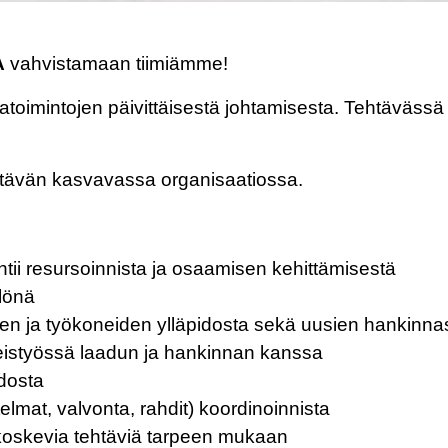
A
vahvistamaan tiimiämme!
oimintojen päivittäisestä johtamisesta. Tehtävässä to
htävän kasvavassa organisaatiossa.
ehtii resursoinnista ja osaamisen kehittämisestä
ilönä
ujen ja työkoneiden ylläpidosta sekä uusien hankinna
hteistyössä laadun ja hankinnan kanssa
dosta
elmat, valvonta, rahdit) koordinoinnista
jä koskevia tehtäviä tarpeen mukaan