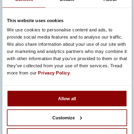
This website uses cookies
We use cookies to personalise content and ads, to
provide social media features and to analyse our traffic.
We also share information about your use of our site with
our marketing and analytics partners who may combine it
with other information that you’ve provided to them or that
MODERNISOINTI JA
they’ve collected from your use of their services. Tread
PÄIVITYKSET
more from our
Privacy Policy
.
Promeco toteuttaa järjestelmien
modernisointi- ja päivitysprojekteja
Allow all
suunnittelusta asennukseen ja
testaukseen. Modernisointi parantaa
Customize
järjestelmien suorituskykyä, pidentää
niiden käyttöikää ja varmistaa, että ne