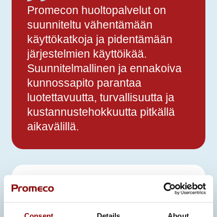
Promecon huoltopalvelut on
suunniteltu vähentämään
käyttökatkoja ja pidentämään
järjestelmien käyttöikää.
Suunnitelmallinen ja ennakoiva
kunnossapito parantaa
luotettavuutta, turvallisuutta ja
kustannustehokkuutta pitkällä
aikavälillä.
Consent
Details
About