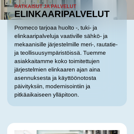
RATKAISUT JA PALVELUT
ELINKAARIPALVELUT
Promeco tarjoaa huolto -, tuki- ja
elinkaaripalveluja vaativille sähkö- ja
mekaanisille järjestelmille meri-, rautatie-
ja teollisuusympäristöissä. Tuemme
asiakkaitamme koko toimitettujen
järjestelmien elinkaaren ajan aina
asennuksesta ja käyttöönotosta
päivityksiin, modernisointiin ja
pitkäaikaiseen ylläpitoon.