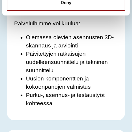
täyttävät jatkossakin sovellettavat
Deny
määräykset ja standardit.
Palveluihimme voi kuulua:
Olemassa olevien asennusten 3D-
skannaus ja arviointi
Päivitettyjen ratkaisujen
uudelleensuunnittelu ja tekninen
suunnittelu
Uusien komponenttien ja
kokoonpanojen valmistus
Purku-, asennus- ja testaustyöt
kohteessa