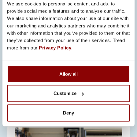
kokoaikainen ja toistaiseksi
We use cookies to personalise content and ads, to
voimassa oleva, ja solmitaan
provide social media features and to analyse our traffic.
Eilakaislan kanssa. Työt…
We also share information about your use of our site with
our marketing and analytics partners who may combine it
with other information that you’ve provided to them or that
they’ve collected from your use of their services. Tread
more from our
Privacy Policy
.
Allow all
Customize
Deny