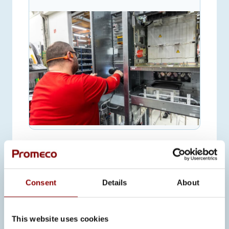
HAE VIIMEISTÄÄN 12.8.2026 |
KANKAANPÄÄ (SUOMI)
KUNNOSSAPITOASENTAJA
Consent
Details
About
Etsimme Kunnossapitoasentajaa
Kankaanpäähän. Työ on
This website uses cookies