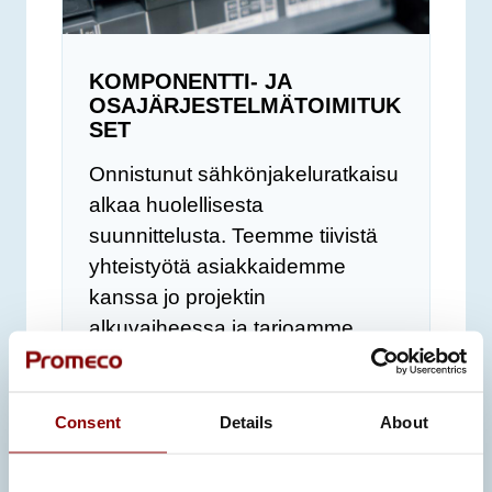
KOMPONENTTI- JA
OSAJÄRJESTELMÄTOIMITUK
SET
Onnistunut sähkönjakeluratkaisu
alkaa huolellisesta
suunnittelusta. Teemme tiivistä
yhteistyötä asiakkaidemme
kanssa jo projektin
alkuvaiheessa ja tarjoamme
sekä kokonaisvaltaisia
suunnittelupalveluita että
asiantuntijatukea.
Consent
Details
About
Vuosikymmenten kokemuksen