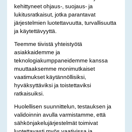
kehittyneet ohjaus-, suojaus- ja
lukitusratkaisut, jotka parantavat
järjestelmien luotettavuutta, turvallisuutta
ja käytettävyyttä.
Teemme tiivistä yhteistyötä
asiakkaidemme ja
teknologiakumppaneidemme kanssa
muuttaaksemme monimutkaiset
vaatimukset käytännöllisiksi,
hyväksyttäviksi ja toistettaviksi
ratkaisuiksi.
Huolellisen suunnittelun, testauksen ja
validoinnin avulla varmistamme, että
sähkönjakelujärjestelmät toimivat
luotettavasti myös vaativissa ja