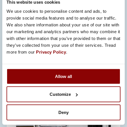
ansiosta pystymme auttamaan
This website uses cookies
asiakkaitamme löytämään
We use cookies to personalise content and ads, to
kustannusten, laadun ja
provide social media features and to analyse our traffic.
We also share information about your use of our site with
teknisten vaatimusten
our marketing and analytics partners who may combine it
näkökulmasta
with other information that you’ve provided to them or that
tarkoituksenmukaisimman
they’ve collected from your use of their services. Tread
ratkaisun.
more from our
Privacy Policy
.
Allow all
Customize
Deny