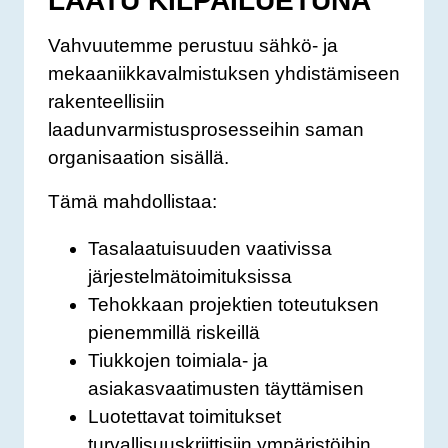
LAATU KILPAILUETUNA
Vahvuutemme perustuu sähkö- ja
mekaaniikkavalmistuksen yhdistämiseen
rakenteellisiin
laadunvarmistusprosesseihin saman
organisaation sisällä.
Tämä mahdollistaa:
Tasalaatuisuuden vaativissa
järjestelmätoimituksissa
Tehokkaan projektien toteutuksen
pienemmillä riskeillä
Tiukkojen toimiala- ja
asiakasvaatimusten täyttämisen
Luotettavat toimitukset
turvallisuuskriittisiin ympäristöihin