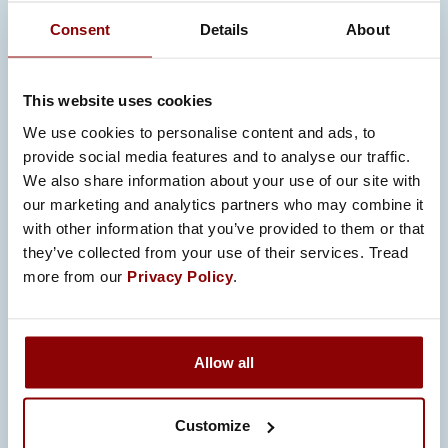
Sisäiset auditoinnit ja jatkuva
prosessien kehittäminen
Consent
Details
About
Käsittelemme poikkeamat
This website uses cookies
järjestelmällisesti korjaavien
toimenpiteiden avulla varmistaen, että
We use cookies to personalise content and ads, to
provide social media features and to analyse our traffic.
niiden juurisyyt tunnistetaan,
We also share information about your use of our site with
analysoidaan ja ratkaistaan tehokkaasti.
our marketing and analytics partners who may combine it
with other information that you’ve provided to them or that
they’ve collected from your use of their services. Tread
more from our
Privacy Policy
.
Toimintamme on rakennettu
siten, että materiaalien ja
Allow all
komponenttien täydellinen
jäljitettävyys sekä kattava
Customize
dokumentointi ja raportointi