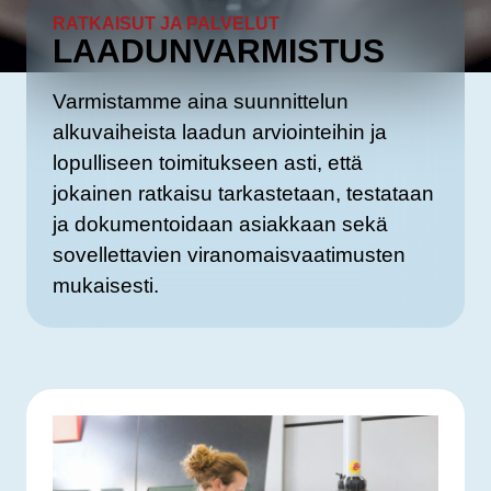
RATKAISUT JA PALVELUT
LAADUNVARMISTUS
Varmistamme aina suunnittelun
alkuvaiheista laadun arviointeihin ja
lopulliseen toimitukseen asti, että
jokainen ratkaisu tarkastetaan, testataan
ja dokumentoidaan asiakkaan sekä
sovellettavien viranomaisvaatimusten
mukaisesti.