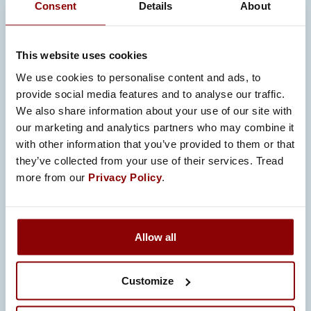
Consent
Details
About
JATKUVA PARANTAMINEN
Pyrimme kehittämään itseämme
päivittäin organisaation kaikilla tasoilla.
This website uses cookies
We use cookies to personalise content and ads, to
provide social media features and to analyse our traffic.
We also share information about your use of our site with
our marketing and analytics partners who may combine it
ASIAKASKESKEISYYS
with other information that you’ve provided to them or that
they’ve collected from your use of their services. Tread
Tavoitteemme on ylittää asiakkaan
more from our
Privacy Policy
.
odotukset johdonmukaisesti.
Allow all
LUOTTAMUS JA AVOIMUUS
Customize
Avoin tiedon jakaminen yrityksen sisällä
ja yhteistyökumppaneiden kanssa on