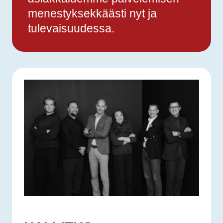
menestyksekkäästi nyt ja
tulevaisuudessa.