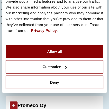
provide social media features and to analyse our traffic.
eräpäivä
We also share information about your use of our site with
toimittajan tunnus reg. määrä
our marketing and analytics partners who may combine it
ostoyhtiö ja ostaja
with other information that you’ve provided to them or that
tilausnumero
they’ve collected from your use of their services. Tread
more from our
Privacy Policy
.
Oikeat ja tarkat laskutiedot estävät viivästykset
ja varmistavat, että saat maksun ajallaan.
Allow all
Laskut, joissa on virheellisiä tietoja, voivat
aiheuttaa maksuviivästyksiä.
Customize
+
Promeco Group Oy
Deny
+
Promeco Oy