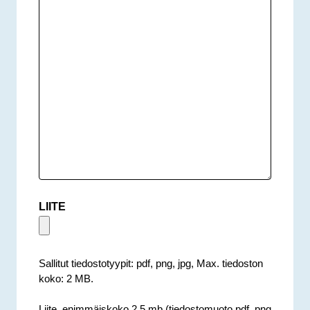
LIITE
Sallitut tiedostotyypit: pdf, png, jpg, Max. tiedoston
koko: 2 MB.
Liite, enimmäiskoko 2,5 mb (tiedostomuoto pdf, png