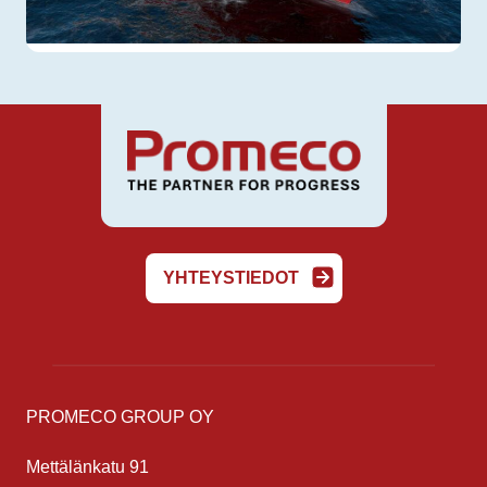
YHTEYSTIEDOT
PROMECO GROUP OY
Mettälänkatu 91