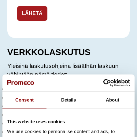
VERKKOLASKUTUS
Yleisinä laskutusohjeina lisääthän laskuun
vähintään nämä tiedot:
toimittajan nimi
laskun päivämäärä
Consent
Details
About
laskun numero
viitetiedot
This website uses cookies
ostettuja tavaroita
We use cookies to personalise content and ads, to
erääntyvä kokonaissumma ja valuutta