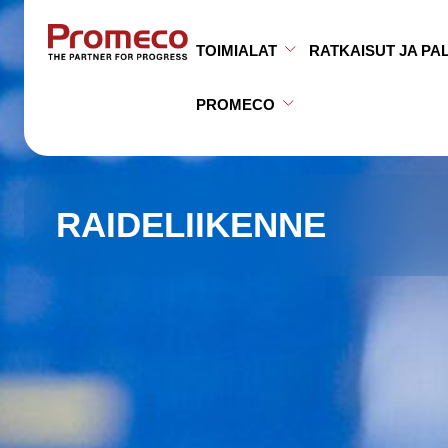
Siirry sisältöön
TOIMIALAT
RATKAISUT JA PA
Avaa alavalikko
Sulje alavalikko
PROMECO
Avaa alavalikko
Sulje alavalikko
RAIDELIIKENNE