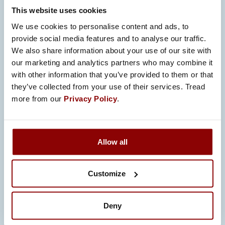
This website uses cookies
We use cookies to personalise content and ads, to
provide social media features and to analyse our traffic.
We also share information about your use of our site with
our marketing and analytics partners who may combine it
with other information that you’ve provided to them or that
they’ve collected from your use of their services. Tread
more from our
Privacy Policy
.
SÄHKÖMEKAANISET
Allow all
KOKOONPANOT
Promeco tarjoaa integroituja sähkö- ja
Customize
mekaanisia kokoonpanoja vaativiin
teollisuuden tarpeisiin, joissa
Deny
suorituskyky ja luotettavuus ovat…