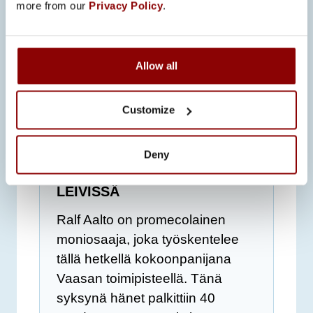
more from our
Privacy Policy
.
Allow all
Customize
Deny
40 VUOTTA PROMECON
LEIVISSÄ
Ralf Aalto on promecolainen
moniosaaja, joka työskentelee
tällä hetkellä kokoonpanijana
Vaasan toimipisteellä. Tänä
syksynä hänet palkittiin 40