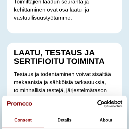
Toimittajien laadun seuranta ja
kehittäminen ovat osa laatu- ja
vastuullisuustyötämme.
LAATU, TESTAUS JA
SERTIFIOITU TOIMINTA
Testaus ja todentaminen voivat sisältää
mekaanisia ja sähköisiä tarkastuksia,
toiminnallisia testejä, järjestelmätason
testauksia, tarvittaessa FAT-testauksia
(Factory Acceptance Testing) sekä
kattavan dokumentaation jäljitettävine
Consent
Details
About
testituloksineen. Kun testaus tehdään