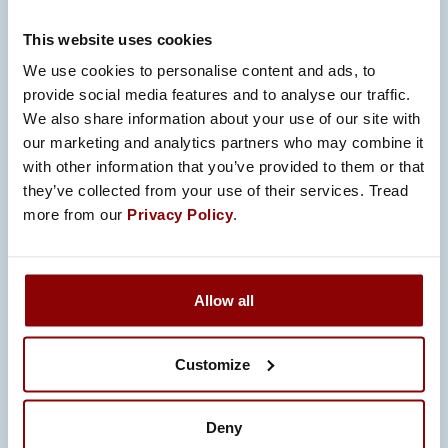
osana toimituskokonaisuutta, se auttaa
vähentämään käyttöönottoon liittyviä
This website uses cookies
riskejä, kohteessa tehtävää työtä ja
We use cookies to personalise content and ads, to
projektien epävarmuustekijöitä.
provide social media features and to analyse our traffic.
We also share information about your use of our site with
Toimintamme perustuu kansainvälisesti
our marketing and analytics partners who may combine it
tunnustettuihin laatu-, ympäristö-,
with other information that you’ve provided to them or that
turvallisuus-, tietoturva- ja
they’ve collected from your use of their services. Tread
more from our
Privacy Policy
.
toimialastandardeihin. Sertifioidut
prosessit ja hallitut toimintamallit tukevat
tasaista laatua, määräysten täyttymistä
ja luotettavia toimituksia vaativilla ja
Allow all
säännellyillä toimialoilla.
Customize
Deny