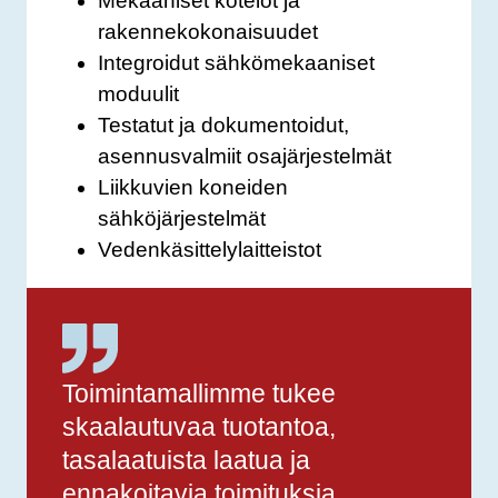
Mekaaniset kotelot ja
rakennekokonaisuudet
Integroidut sähkömekaaniset
moduulit
Testatut ja dokumentoidut,
asennusvalmiit osajärjestelmät
Liikkuvien koneiden
sähköjärjestelmät
Vedenkäsittelylaitteistot
Toimintamallimme tukee
skaalautuvaa tuotantoa,
tasalaatuista laatua ja
ennakoitavia toimituksia.