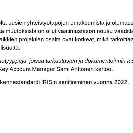
lta uusien yhteistyötapojen omaksumista ja olemass
tä muutoksista on ollut vaatimustason nousu vaadit
kkien projektien osalta ovat korkeat, mikä tarkoittaa
isuutta.
otyyppejä, joissa tarkastusten ja dokumentoinnin tas
Key Account Manager Sami Anttonen kertoo.
iikennestandardi IRIS:n sertifioiminen vuonna 2022.