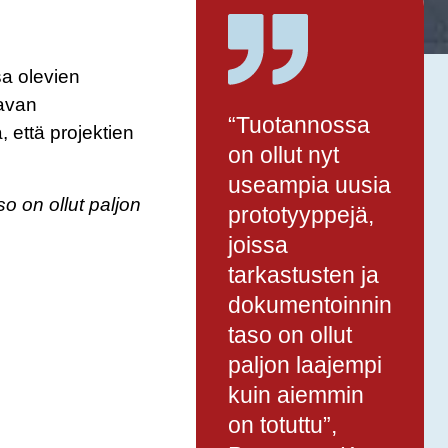
a olevien
tavan
“Tuotannossa
, että projektien
on ollut nyt
useampia uusia
o on ollut paljon
prototyyppejä,
joissa
tarkastusten ja
dokumentoinnin
taso on ollut
paljon laajempi
kuin aiemmin
on totuttu”,