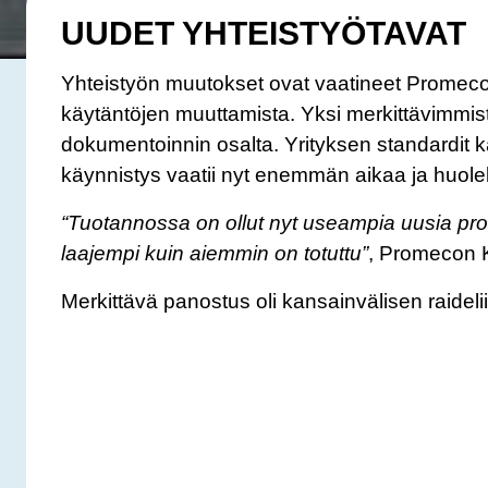
UUDET YHTEISTYÖTAVAT
Yhteistyön muutokset ovat vaatineet Promeco
käytäntöjen muuttamista. Yksi merkittävimmis
dokumentoinnin osalta. Yrityksen standardit kai
käynnistys vaatii nyt enemmän aikaa ja huolell
“Tuotannossa on ollut nyt useampia uusia prot
laajempi kuin aiemmin on totuttu”
, Promecon 
Merkittävä panostus oli kansainvälisen raidel