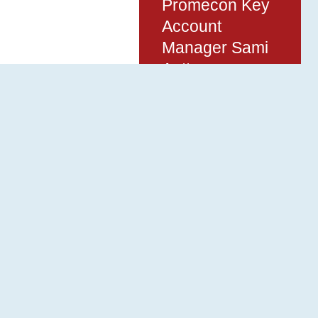
Promecon Key
Account
Manager Sami
Anttonen
kertoo.
t pääosin profiilirakenteisia, mutta nyt
 kokonaan levyrakenteeseen, mikä on
astavampaa.
ulevat asiakkaalta, mutta Anttonen korostaa