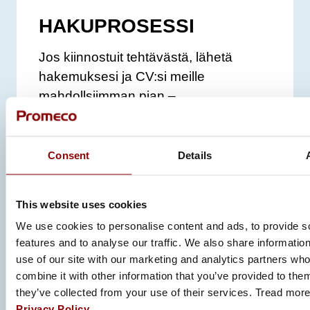
HAKUPROSESSI
Jos kiinnostuit tehtävästä, lähetä
hakemuksesi ja CV:si meille
mahdollsiimman pian –
viimeistään
28.5.2026.
Käymme
hakemuksia läpi jo hakuaikana!
Consent
Details
LISÄTIETOJA
Tuotantopäällikkö Minna Puumala
This website uses cookies
We use cookies to personalise content and ads, to provide s
Puhelimitse
+358405414274
tai
features and to analyse our traffic. We also share informatio
sähköpostitse
minna.puumala@promeco.fi
use of our site with our marketing and analytics partners w
combine it with other information that you’ve provided to them
Haku päättyy
28. toukokuuta 2026,
they’ve collected from your use of their services. Tread mor
klo 23.59 (Europe/Helsin
Privacy Policy
.