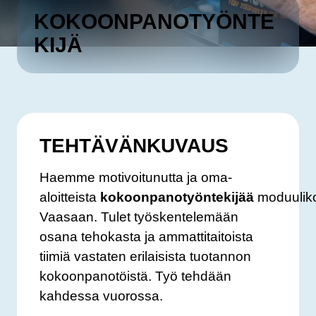
KOKOONPANOTYÖNTE
KIJÄ
TEHTÄVÄNKUVAUS
Haemme motivoitunutta ja oma-
aloitteista
kokoonpanotyöntekijää
moduulik
Vaasaan. Tulet työskentelemään
osana tehokasta ja ammattitaitoista
tiimiä vastaten erilaisista tuotannon
kokoonpanotöistä. Työ tehdään
kahdessa vuorossa.