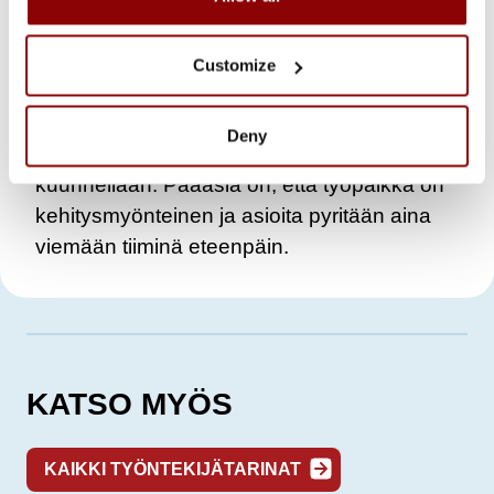
kohdilleen, ja silloin ei saa pelätä kehitystä.
Promecolla hänellä on hyvä tiimi, missä voi
Customize
oppia ja kehittyä koko ajan. Kysymyksiä ja
epäilyksiä saa tuoda esiin, ja niistä
Deny
keskustellaan kehittävästi sekä ideat
kuunnellaan. Pääasia on, että työpaikka on
kehitysmyönteinen ja asioita pyritään aina
viemään tiiminä eteenpäin.
KATSO MYÖS
KAIKKI TYÖNTEKIJÄTARINAT