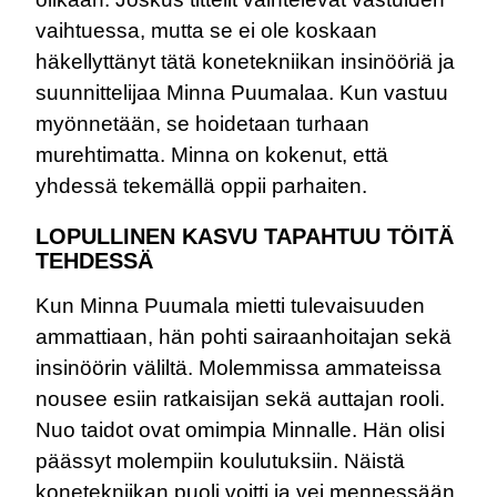
vaihtuessa, mutta se ei ole koskaan
häkellyttänyt tätä konetekniikan insinööriä ja
suunnittelijaa Minna Puumalaa. Kun vastuu
myönnetään, se hoidetaan turhaan
murehtimatta. Minna on kokenut, että
yhdessä tekemällä oppii parhaiten.
LOPULLINEN KASVU TAPAHTUU TÖITÄ
TEHDESSÄ
Kun Minna Puumala mietti tulevaisuuden
ammattiaan, hän pohti sairaanhoitajan sekä
insinöörin väliltä. Molemmissa ammateissa
nousee esiin ratkaisijan sekä auttajan rooli.
Nuo taidot ovat omimpia Minnalle. Hän olisi
päässyt molempiin koulutuksiin. Näistä
konetekniikan puoli voitti ja vei mennessään.