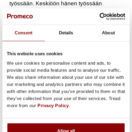
työssään. Keskiöön hänen työssään
kuuluvat laatuasiat – erilaisten keinojen
kehittäminen, joilla varmistetaan työn laatu
kestävästi. Yksinkertaisesti työtä voisi
Consent
Details
About
kuvata Minnan mielestä seuraavalla tavalla:
”Pyrin ensisijaisesti etsimään ennakkoon
mahdolliset tuotteiden ongelmakohdat. Jos
This website uses cookies
ongelmia esiintyy, tulen paikalle
We use cookies to personalise content and ads, to
selvittämään ne.”
provide social media features and to analyse our traffic.
We also share information about your use of our site with
Työssään Minna haluaa kehittyä
our marketing and analytics partners who may combine it
monipuoliseksi osaajaksi. Hän haluaa
with other information that you’ve provided to them or that
they’ve collected from your use of their services. Tread
ymmärtää valmistusta paremmin sekä
more from our
Privacy Policy
.
kehittää erilaisia valmistustapoja ja -
metodeja yhdessä tiimin kanssa. Maailma
menee nopeasti eteenpäin ja tarpeita syntyy
Allow all
koko ajan. Työkalujen avulla laatu saadaan