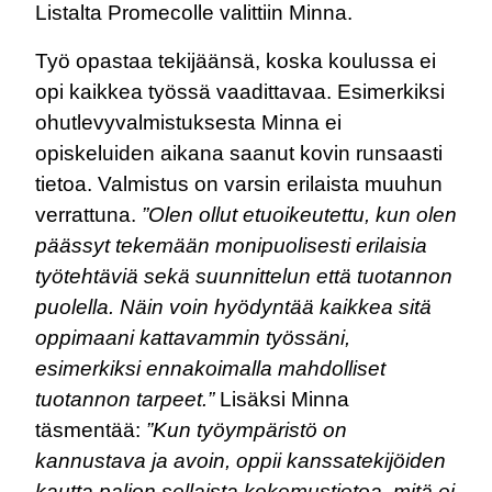
Listalta Promecolle valittiin Minna.
Työ opastaa tekijäänsä, koska koulussa ei
opi kaikkea työssä vaadittavaa. Esimerkiksi
ohutlevyvalmistuksesta Minna ei
opiskeluiden aikana saanut kovin runsaasti
tietoa. Valmistus on varsin erilaista muuhun
verrattuna.
”Olen ollut etuoikeutettu, kun olen
päässyt tekemään monipuolisesti erilaisia
työtehtäviä sekä suunnittelun että tuotannon
puolella. Näin voin hyödyntää kaikkea sitä
oppimaani kattavammin työssäni,
esimerkiksi ennakoimalla mahdolliset
tuotannon tarpeet.”
Lisäksi Minna
täsmentää:
”Kun työympäristö on
kannustava ja avoin, oppii kanssatekijöiden
kautta paljon sellaista kokemustietoa, mitä ei