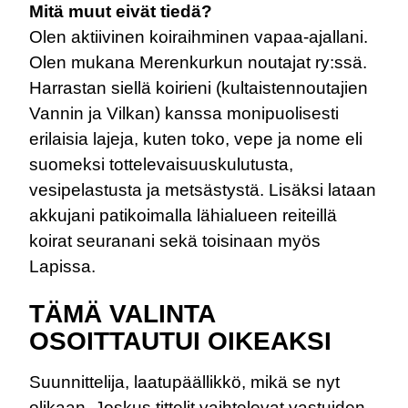
Mitä muut eivät tiedä?
Olen aktiivinen koiraihminen vapaa-ajallani.
Olen mukana Merenkurkun noutajat ry:ssä.
Harrastan siellä koirieni (kultaistennoutajien
Vannin ja Vilkan) kanssa monipuolisesti
erilaisia lajeja, kuten toko, vepe ja nome eli
suomeksi tottelevaisuuskulutusta,
vesipelastusta ja metsästystä. Lisäksi lataan
akkujani patikoimalla lähialueen reiteillä
koirat seuranani sekä toisinaan myös
Lapissa.
TÄMÄ VALINTA
OSOITTAUTUI OIKEAKSI
Suunnittelija, laatupäällikkö, mikä se nyt
olikaan. Joskus tittelit vaihtelevat vastuiden