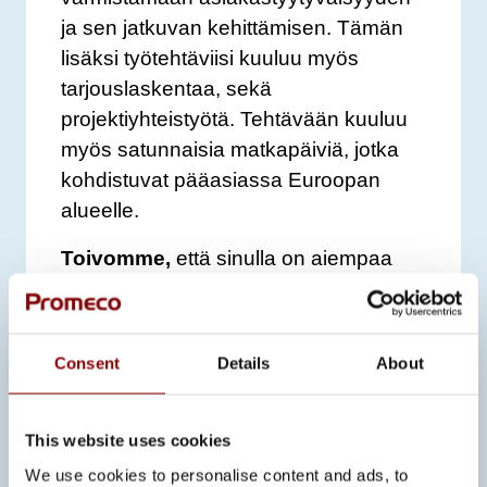
ja sen jatkuvan kehittämisen. Tämän
lisäksi työtehtäviisi kuuluu myös
tarjouslaskentaa, sekä
projektiyhteistyötä. Tehtävään kuuluu
myös satunnaisia matkapäiviä, jotka
kohdistuvat pääasiassa Euroopan
alueelle.
Toivomme,
että sinulla on aiempaa
kokemusta myyntityöstä,
asiakassuhteiden ylläpitämisestä sekä
neuvottelutilanteista. Osaat muodostaa
Consent
Details
About
ja ylläpitää luottamuksellisia
liiketoimintasuhteita niin nykyisten kuin
uusienkin asiakkaiden kanssa. Olet
This website uses cookies
ratkaisukeskeinen ja omaat hyvät
We use cookies to personalise content and ads, to