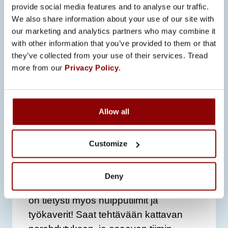
viestintä- ja esiintymistaidot sekä olet
provide social media features and to analyse our traffic.
We also share information about your use of our site with
valmis kohtaamaan erilaisia ihmisiä.
our marketing and analytics partners who may combine it
Edellytämme vahvaa suomen ja
with other information that you’ve provided to them or that
englannin kielen taitoa. Arvostamme
they’ve collected from your use of their services. Tread
erityisesti kiinnostustasi ja kokemustasi
more from our
Privacy Policy
.
tekniseltä alalta sekä kykyäsi
menestyä asiakaslähtöisessä työssä.
Allow all
Tarjoamme sinulle
joustavan
hybridityön, kilpailukyisen palkan sekä
työsuhde-edut . Pääset osaksi
Customize
kehittyvää ja vastuullista työympäristöä
sekä mahdollisuuden kasvaa ja
Deny
kehittyä alasi huippuosaajaksi. Tarjolla
on tietysti myös huipputiimit ja
työkaverit! Saat tehtävään kattavan