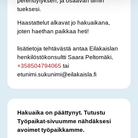
perehdytyksen, ja osaavan tiimin
tueksesi.
Haastattelut alkavat jo hakuaikana,
joten haethan paikkaa heti!
lisätietoja tehtävästä antaa Eilakaislan
henkilöstökonsultti Saara Peltomäki,
+358504794065
tai
etunimi.sukunimi@eilakaisla.fi
Hakuaika on päättynyt. Tutustu
Työpaikat-sivuumme nähdäksesi
avoimet työpaikkamme.