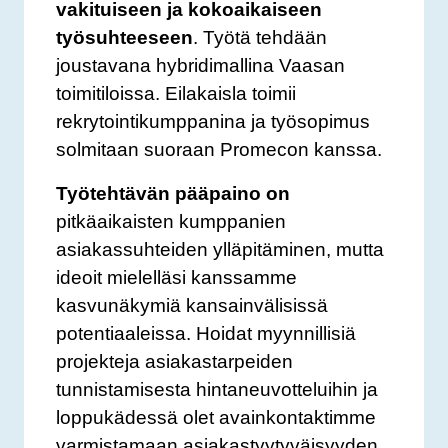
vakituiseen ja kokoaikaiseen
työsuhteeseen
. Työtä tehdään
joustavana hybridimallina Vaasan
toimitiloissa. Eilakaisla toimii
rekrytointikumppanina ja työsopimus
solmitaan suoraan Promecon kanssa.
Työtehtävän pääpaino on
pitkäaikaisten kumppanien
asiakassuhteiden ylläpitäminen, mutta
ideoit mielelläsi kanssamme
kasvunäkymiä kansainvälisissä
potentiaaleissa.
Hoidat myynnillisiä
projekteja asiakastarpeiden
tunnistamisesta hintaneuvotteluihin ja
loppukädessä olet avainkontaktimme
varmistamaan asiakastyytyväisyyden