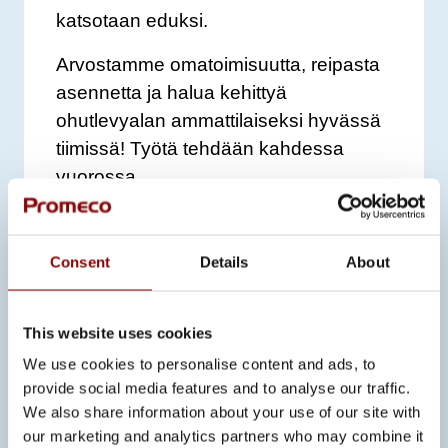
katsotaan eduksi.
Arvostamme omatoimisuutta, reipasta
asennetta ja halua kehittyä
ohutlevyalan ammattilaiseksi hyvässä
tiimissä! Työtä tehdään kahdessa
vuorossa.
Tarjoamme monipuolisen työn
turvallisessa ympäristössä, joustavat
Consent
Details
About
työajat ja asianmukaisen palkan
henkilöstöetuineen.
Lisätietoja tehtävästä Promecolla
This website uses cookies
antaa työnjohtaja Raimo Katajamäki,
We use cookies to personalise content and ads, to
raimo.katajamaki@promeco.fi
provide social media features and to analyse our traffic.
We also share information about your use of our site with
Lähetä vapaamuotoinen
hakemuksesi
our marketing and analytics partners who may combine it