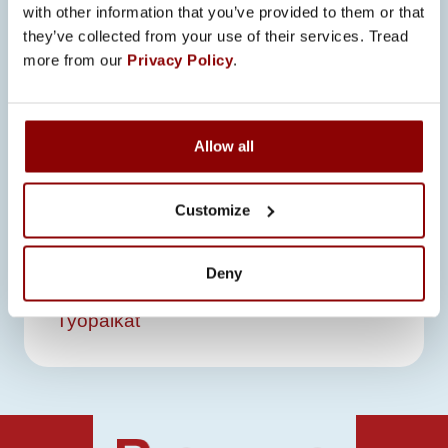
ansioluetteloineen ja viimeistään
with other information that you’ve provided to them or that
they’ve collected from your use of their services. Tread
30.5.2024. Aloitamme työt heti sopivan
more from our
Privacy Policy
.
henkilön löytyessä, joten toimithan
nopeasti!
Allow all
Customize
Hakuaika on päättynyt. Tutustu
Työpaikat-sivuumme nähdäksesi
Deny
avoimet työpaikkamme.
Työpaikat