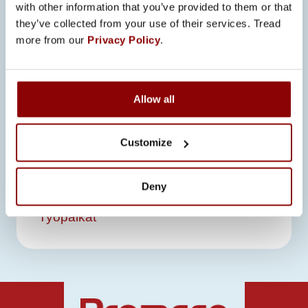
with other information that you’ve provided to them or that
Lisätietoja tehtävästä antaa
they’ve collected from your use of their services. Tread
laatupäällikkö Mari Lifflander
more from our
Privacy Policy
.
mari.lifflander@promeco.fi
Allow all
Customize
Hakuaika on päättynyt. Tutustu
Työpaikat-sivuumme nähdäksesi
avoimet työpaikkamme.
Deny
Työpaikat