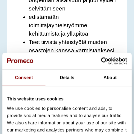
ongelmanratkaisuun ja juurisyiden
selvittämiseen
edistämään
toimittajayhteistyömme
kehittämistä ja ylläpitoa
Teet tiivistä yhteistyötä muiden
osastojen kanssa varmistaaksesi
tasaisen laadun koko
valmistusprosessin
Consent
Details
About
Työt on mahdollista aloittaa
sopimuksen mukaan, ja työ on
määräaikainen elokuun loppuun asti.
This website uses cookies
Jätä hakemuksesi, ansioluettelosi ja
We use cookies to personalise content and ads, to
palkkatoivomuksesi viimeistään
provide social media features and to analyse our traffic.
We also share information about your use of our site with
13.4.2025.
our marketing and analytics partners who may combine it