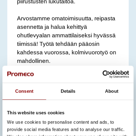
piirustusten lukutaitoa.
Arvostamme omatoimisuutta, reipasta
asennetta ja halua kehittyä
ohutlevyalan ammattilaiseksi hyvässä
tiimissä! Työtä tehdään pääosin
kahdessa vuorossa, kolmivuorotyö on
mahdollinen.
Tarjoamme monipuolisen työn
turvallisessa ympäristössä, joustavat
Consent
Details
About
työajat ja asianmukaisen palkan
henkilöstöetuineen.
Aloitamme työt heti sopivan henkilön
This website uses cookies
löytyessä, joten toimithan nopeasti!
We use cookies to personalise content and ads, to
provide social media features and to analyse our traffic.