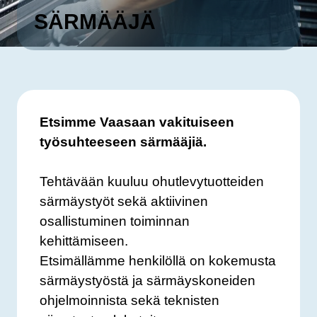
SÄRMÄÄJÄ
Etsimme Vaasaan vakituiseen
työsuhteeseen särmääjiä.
Tehtävään kuuluu ohutlevytuotteiden
särmäystyöt sekä aktiivinen
osallistuminen toiminnan
kehittämiseen.
Etsimällämme henkilöllä on kokemusta
särmäystyöstä ja särmäyskoneiden
ohjelmoinnista sekä teknisten