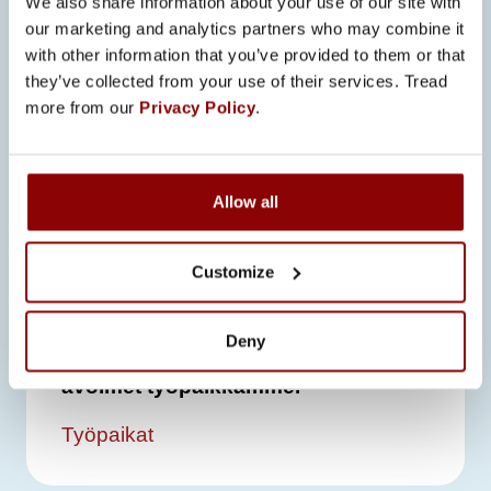
We also share information about your use of our site with
Lisätietoja tehtävästä Promecolla
our marketing and analytics partners who may combine it
antaa työnjohtaja Ilpo Koski,
with other information that you’ve provided to them or that
ilpo.koski@promeco.fi
they’ve collected from your use of their services. Tread
more from our
Privacy Policy
.
Lähetä vapaamuotoinen
hakemuksesi
ansioluetteloineen ja palkkatoiveineen
viimeistään 30.5.2024.
Allow all
Customize
Hakuaika on päättynyt. Tutustu
Deny
Työpaikat-sivuumme nähdäksesi
avoimet työpaikkamme.
Työpaikat