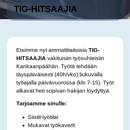
TIG-HITSAAJIA
Etsimme nyt ammattitaitoisia
TIG-
HITSAAJIA
vakituisiin työsuhteisiin
Kankaanpäähän. Työtä tehdään
täyspäiväisesti (40h/vko) liukuvalla
työajalla päivävuorossa (klo 7-15). Työt
alkavat heti sopivan hakijan löydyttyä.
Tarjoamme sinulle:
Siistit työtilat
Mukavat työkaverit