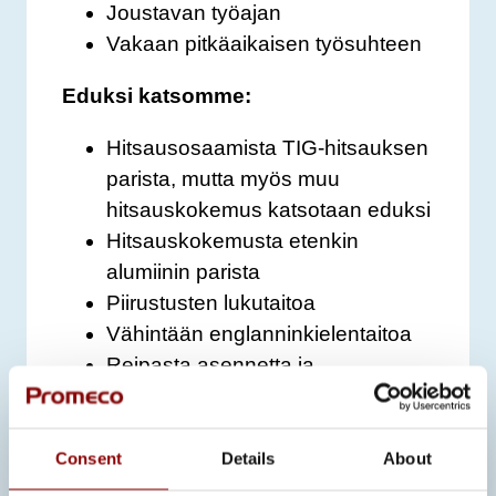
Joustavan työajan
Vakaan pitkäaikaisen työsuhteen
Eduksi katsomme:
Hitsausosaamista TIG-hitsauksen
parista, mutta myös muu
hitsauskokemus katsotaan eduksi
Hitsauskokemusta etenkin
alumiinin parista
Piirustusten lukutaitoa
Vähintään englanninkielentaitoa
Reipasta asennetta ja
motivaatiota työskennellä alan
parissa.
Consent
Details
About
Jos kiinnostuit ja haluat mukaan,