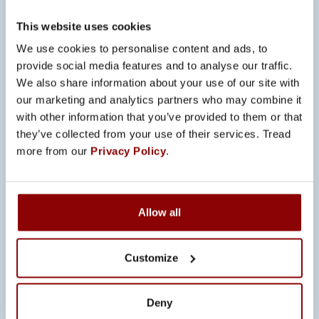
lähetä hakemuksesi palkkatoiveineen
This website uses cookies
oheisen linkin kautta. Käymme
hakemuksia läpi jo hakuaikana ja
We use cookies to personalise content and ads, to
provide social media features and to analyse our traffic.
paikat täytetään heti sopivien
We also share information about your use of our site with
henkilöiden löydyttyä.
our marketing and analytics partners who may combine it
with other information that you’ve provided to them or that
Lisätietoja:
they’ve collected from your use of their services. Tread
Milla Hanka
more from our
Privacy Policy
.
0504737123 (soittoajat: pe 13.12. klo
10.00-11.00, ke 18.12. klo 8.30-10.00
Allow all
ja pe 20.12. klo 9.00-9.45)
milla.hanka@innolink.fi
Customize
Haku päättyy
5. tammikuuta 2025.
Deny