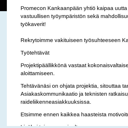
Promecon Kankaanpään yhtiö kaipaa uutta os
vastuullisen työympäristön sekä mahdollisuud
työkaverit!
Rekrytoimme vakituiseen työsuhteeseen Ka
Työtehtävät
Projektipäällikkönä vastaat kokonaisvaltaise
aloittamiseen.
Tehtävänäsi on ohjata projektia, sitouttaa t
Asiakaskommunikaatio ja teknisten ratkaisuj
raideliikenneasiakkuuksissa.
Etsimme ennen kaikkea haasteista motivoituv
Lisäksi toivomme sinulta