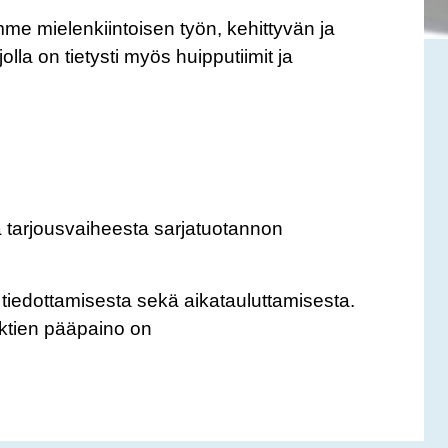
e mielenkiintoisen työn, kehittyvän ja
la on tietysti myös huipputiimit ja
na tarjousvaiheesta sarjatuotannon
 tiedottamisesta sekä aikatauluttamisesta.
ektien pääpaino on