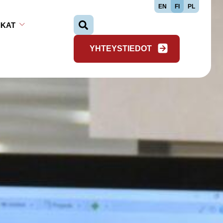
EN
FI
PL
Hae…
IKAT
Avaa alavalikko
Sulje alavalikko
YHTEYSTIEDOT