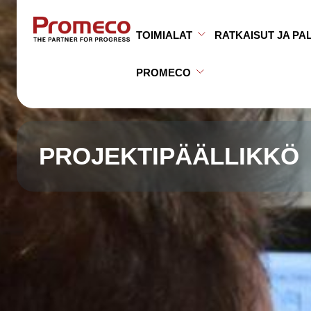
Siirry sisältöön
TOIMIALAT
RATKAISUT JA PA
Avaa alavalikko
Sulje alavalikko
PROMECO
Avaa alavalikko
Sulje alavalikko
PROJEKTIPÄÄLLIKKÖ