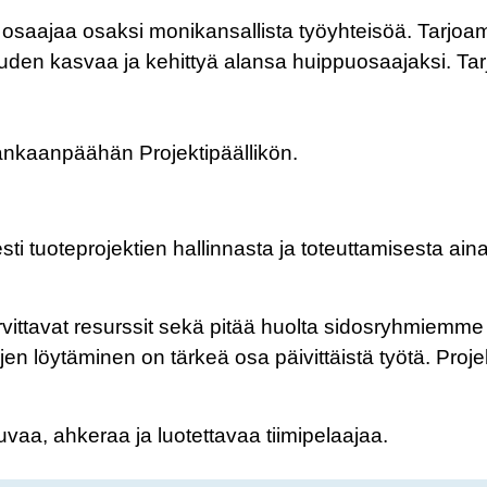
aajaa osaksi monikansallista työyhteisöä. Tarjoamm
en kasvaa ja kehittyä alansa huippuosaajaksi. Tarjol
nkaanpäähän Projektipäällikön.
sti tuoteprojektien hallinnasta ja toteuttamisesta ai
arvittavat resurssit sekä pitää huolta sidosryhmiemme
en löytäminen on tärkeä osa päivittäistä työtä. Proj
aa, ahkeraa ja luotettavaa tiimipelaajaa.