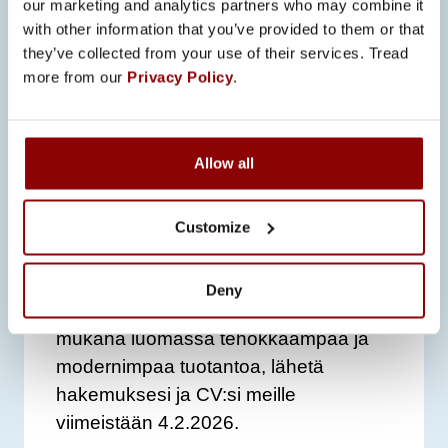
our marketing and analytics partners who may combine it
kielen taitoa
with other information that you’ve provided to them or that
Halua kehittyä ja kehittää
they’ve collected from your use of their services. Tread
more from our
Privacy Policy
.
toimintaa
EDUKSI KATSOMME
Allow all
Kokemusta logistiikan ja
kiinteistöjen työnjohdosta tai
muista logistiikan työtehtävistä
Customize
HAKUPROSESSI:
Deny
Jos tunnistit itsesi ja haluat olla
mukana luomassa tehokkaampaa ja
modernimpaa tuotantoa, lähetä
hakemuksesi ja CV:si meille
viimeistään 4.2.2026.