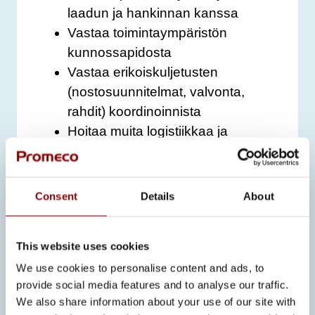
laadun ja hankinnan kanssa
Vastaa toimintaympäristön
kunnossapidosta
Vastaa erikoiskuljetusten
(nostosuunnitelmat, valvonta,
rahdit) koordinoinnista
Hoitaa muita logistiikkaa ja
kiinteistöjä koskevia tehtäviä
tarpeen mukaan
Consent
Details
About
ODOTAMME SINULTA
Järjestelmällistä ja oma-aloitteista
This website uses cookies
työotetta
We use cookies to personalise content and ads, to
Hyviä yhteistyö- ja
provide social media features and to analyse our traffic.
vuorovaikutustaitoja
We also share information about your use of our site with
Sujuvaa suomen ja englannin