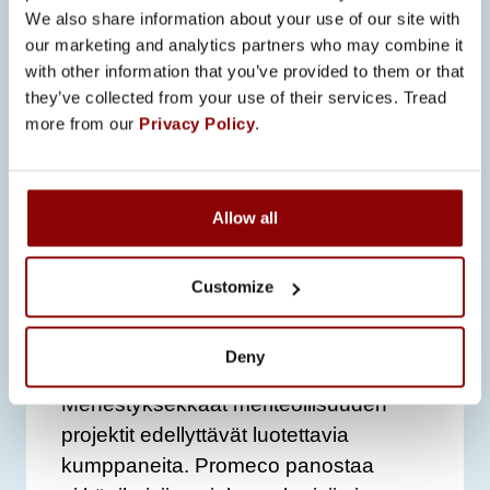
”Meriteollisuuden projektit vaativat
We also share information about your use of our site with
entistä enemmän teknologista
our marketing and analytics partners who may combine it
with other information that you’ve provided to them or that
osaamista ja projektien hallintaa.
they’ve collected from your use of their services. Tread
Investoimme jatkuvasti kehitystyöhön,
more from our
Privacy Policy
.
jotta voimme tarjota asiakkaillemme
turvallisia ja tehokkaita ratkaisuja,”
Back toteaa.
Allow all
PITKÄAIKAINEN
KUMPPANUUS TUO
Customize
TEHOKKUUTTA JA
LISÄARVOA
Deny
Menestyksekkäät meriteollisuuden
projektit edellyttävät luotettavia
kumppaneita. Promeco panostaa