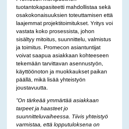
tuotantokapasiteetti mahdollistaa sekä
osakokonaisuuksien toteuttamisen että
laajemmat projektitoimitukset. Yritys voi
vastata koko prosessista, johon
sisältyy mitoitus, suunnittelu, valmistus
ja toimitus. Promecon asiantuntijat
voivat saapua asiakkaan kohteeseen
tekemään tarvittavan asennustyön,
käyttöönoton ja muokkaukset paikan
päällä, mikä lisää yhteistyön
joustavuutta.
”On tärkeää ymmärtää asiakkaan
tarpeet ja haasteet jo
suunnitteluvaiheessa. Tiivis yhteistyö
varmistaa, että lopputuloksena on