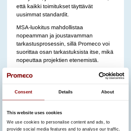
että kaikki toimitukset täyttävät
uusimmat standardit.
MSA-luokitus mahdollistaa
nopeamman ja joustavamman
tarkastusprosessin, sillä Promeco voi
suorittaa osan tarkastuksista itse, mikä
nopeuttaa projektien etenemistä.
Kyberturvallisuus ja älykkäät
kojeistoratkaisut ovat yhä tärkeämpiä
osia laivojen sähköjärjestelmissä.
Consent
Details
About
Promeco kehittää järjestelmiä, jotka
vastaavat tulevaisuuden vaatimuksiin
This website uses cookies
ja varmistavat sähköverkon
luotettavuuden merellä.
We use cookies to personalise content and ads, to
provide social media features and to analyse our traffic.