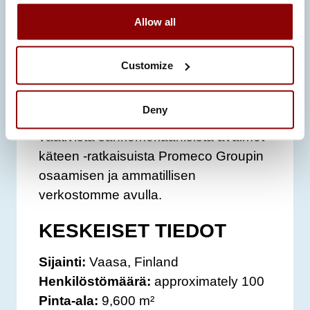
koulutussektorilla.
Allow all
Vaasan moderni ohutlevykoneisto
Customize
tuottaa mekaanisia kokoonpanoja
vaativaan teolliseen käyttöön.
Deny
Pystymme myös huolehtimaan
vaativista sähkömekaanisista avaimet
käteen -ratkaisuista Promeco Groupin
osaamisen ja ammatillisen
verkostomme avulla.
KESKEISET TIEDOT
Sijainti:
Vaasa, Finland
Henkilöstömäärä:
approximately 100
Pinta-ala:
9,600 m²