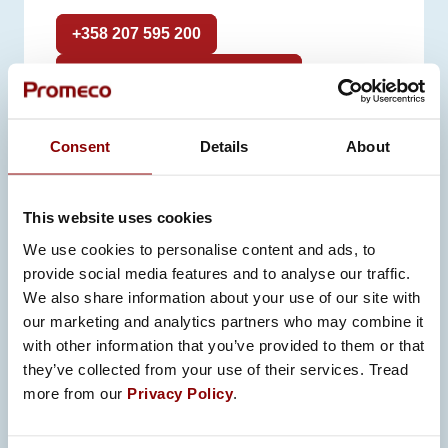
+358 207 595 200
ORDER.YPU@PROMECO.FI
Consent
Details
About
VAASAN
This website uses cookies
TUOTANTOYKSIKKÖ
We use cookies to personalise content and ads, to
provide social media features and to analyse our traffic.
Vaasan tuotantoyksikkö sijaitsee
We also share information about your use of our site with
Pohjoismaiden suurimmassa
our marketing and analytics partners who may combine it
energiateknologian keskittymässä.
with other information that you’ve provided to them or that
Paikalliset yliopistot,
they’ve collected from your use of their services. Tread
energiateknologiayritykset ja kunnat
more from our
Privacy Policy
.
tekevät tiivistä yhteistyötä tutkimus-,
tuotekehitys-, innovaatio- ja