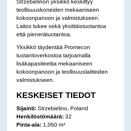
Strzebielinon yksikkö keskittyy
teollisuuskoneiden mekaaniseen
kokoonpanoon ja valmistukseen.
Laitos tukee sekä yksittäistuotantoa
että pienerätuotantoa.
Yksikkö täydentää Promecon
tuotantoverkostoa tarjoamalla
lisäkapasiteettia mekaaniseen
kokoonpanoon ja teollisuuslaitteiden
valmistukseen.
KESKEISET TIEDOT
Sijainti:
Strzebielino, Poland
Henkilöstömäärä:
32
Pinta-ala:
1,050 m²