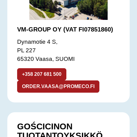
VM-GROUP OY (VAT FI07851860)
Dynamotie 4 S,
PL 227
65320 Vaasa, SUOMI
+358 207 681 500
ORDER.VAASA@PROMECO.FI
GOŚCICINON
TUOTANTOYKSIKKÖ