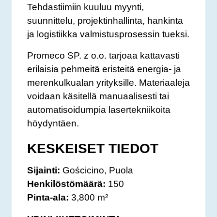
Tehdastiimiin kuuluu myynti,
suunnittelu, projektinhallinta, hankinta
ja logistiikka valmistusprosessin tueksi.
Promeco SP. z o.o. tarjoaa kattavasti
erilaisia pehmeitä eristeitä energia- ja
merenkulkualan yrityksille. Materiaaleja
voidaan käsitellä manuaalisesti tai
automatisoidumpia lasertekniikoita
höydyntäen.
KESKEISET TIEDOT
Sijainti:
Gościcino, Puola
Henkilöstömäärä:
150
Pinta-ala:
3,800 m²