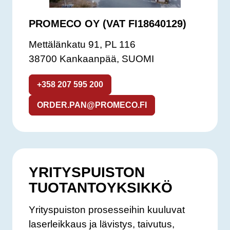
PROMECO OY (VAT FI18640129)
Mettälänkatu 91, PL 116
38700 Kankaanpää, SUOMI
+358 207 595 200
ORDER.PAN@PROMECO.FI
YRITYSPUISTON
TUOTANTOYKSIKKÖ
Yrityspuiston prosesseihin kuuluvat
laserleikkaus ja lävistys, taivutus,