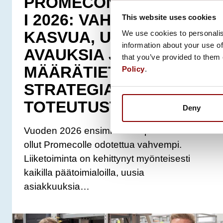
PROMECON ALKUVUOS
I 2026: VAHVAA
This website uses cookies
KASVUA, UUSIA
We use cookies to personalis
information about your use of
AVAUKSIA JA
that you’ve provided to them 
MÄÄRÄTIETOISTA
Policy
.
STRATEGIAN
TOTEUTUSTA
Deny
Vuoden 2026 ensimmäinen puolisko on
ollut Promecolle odotettua vahvempi.
Liiketoiminta on kehittynyt myönteisesti
kaikilla päätoimialoilla, uusia
asiakkuuksia…