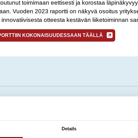
outunut toimimaan eettisesti ja korostaa läpinäkyvyy
saan. Vuoden 2023 raportti on näkyvä osoitus yrityks
 innovatiivisesta otteesta kestävän liiketoiminnan sar
PORTTIIN KOKONAISUUDESSAAN TÄÄLLÄ
Details
23.6.2026