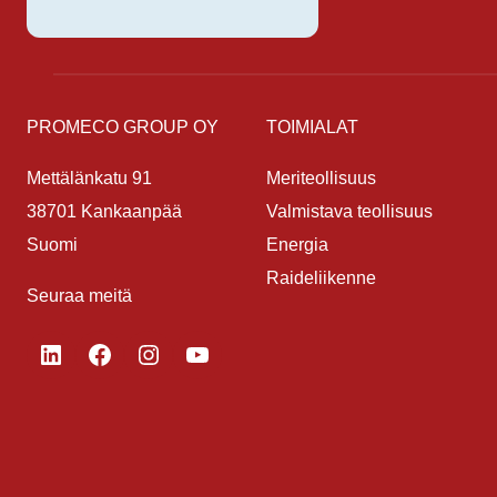
PROMECO GROUP OY
TOIMIALAT
Mettälänkatu 91
Meriteollisuus
38701 Kankaanpää
Valmistava teollisuus
Suomi
Energia
Raideliikenne
Seuraa meitä
LinkedIn
Facebook
Instagram
YouTube