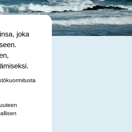
insa, joka
kseen.
sen,
tämiseksi.
istökuormitusta
suuteen
allisen