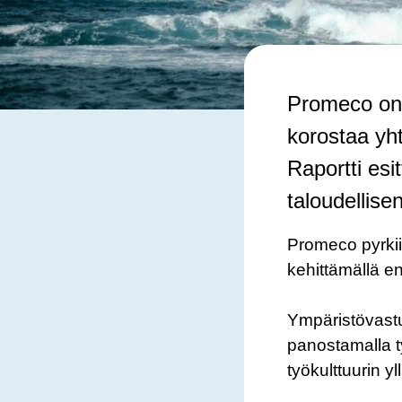
Promeco on 
korostaa yh
Raportti esit
taloudellise
Promeco pyrkii
kehittämällä e
Ympäristövastu
panostamalla ty
työkulttuurin y