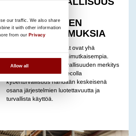
KYBERTURVALLISUUS
ON NYT OSA
TEOLLISUUDEN
se our traffic. We also share
ine it with other information
PERUSVAATIMUKSIA
 more from our
Privacy
Teollisuuden järjestelmät ovat yhä
verkottuneempia ja monimutkaisempia.
Samalla myös kyberturvallisuuden merkitys
Allow all
kasvaa nopeasti. Promecolla
kyberturvallisuus nähdään keskeisenä
osana järjestelmien luotettavuutta ja
turvallista käyttöä.