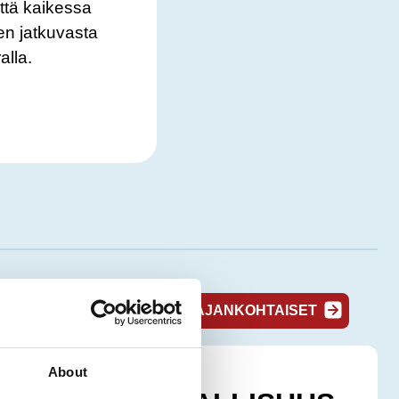
ttä kaikessa
en jatkuvasta
alla.
KAIKKI AJANKOHTAISET
About
27.3.2026