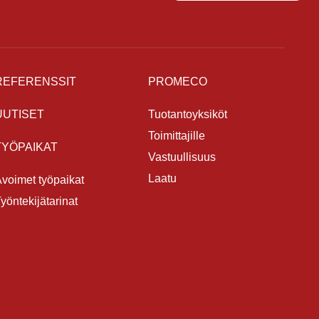
REFERENSSIT
PROMECO
UUTISET
Tuotantoyksiköt
Toimittajille
TYÖPAIKAT
Vastuullisuus
Laatu
voimet työpaikat
yöntekijätarinat