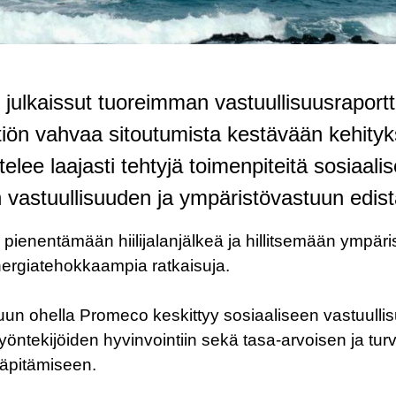
julkaissut tuoreimman vastuullisuusraportt
tiön vahvaa sitoutumista kestävään kehity
telee laajasti tehtyjä toimenpiteitä sosiaali
n vastuullisuuden ja ympäristövastuun edis
 pienentämään hiilijalanjälkeä ja hillitsemään ympär
nergiatehokkaampia ratkaisuja.
un ohella Promeco keskittyy sosiaaliseen vastuulli
öntekijöiden hyvinvointiin sekä tasa-arvoisen ja turv
lläpitämiseen.