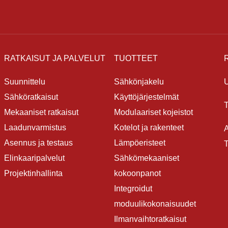
RATKAISUT JA PALVELUT
TUOTTEET
Suunnittelu
Sähkönjakelu
Sähköratkaisut
Käyttöjärjestelmät
Mekaaniset ratkaisut
Modulaariset kojeistot
Laadunvarmistus
Kotelot ja rakenteet
A
Asennus ja testaus
Lämpöeristeet
T
Elinkaaripalvelut
Sähkömekaaniset
Projektinhallinta
kokoonpanot
Integroidut
moduulikokonaisuudet
Ilmanvaihtoratkaisut