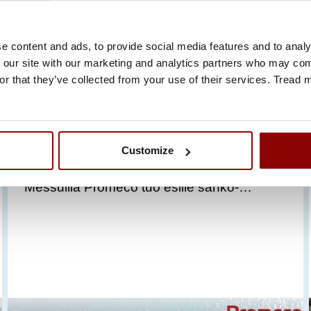
PROMECO OSALLISTU
U SMM HAMBURG 2026
-MESSUILLE OMALLA
e content and ads, to provide social media features and to analy
 our site with our marketing and analytics partners who may comb
OSASTOLLA
or that they’ve collected from your use of their services. Tread
Promeco osallistuu maailman johtavaan
meriteollisuuden messutapahtumaan
SMM Hamburgiin 1.–4. syyskuuta 2026
Customize
omalla osastolla osana Suomi-paviljonkia.
Messuilla Promeco tuo esille sähkö-…