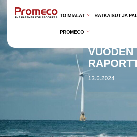
Siirry sisältöön
TOIMIALAT
RATKAISUT JA PA
Avaa alavalikko
Sulje alavalikko
PROMECO
Avaa alavalikko
Sulje alavalikko
VUODEN 
RAPORTT
13.6.2024