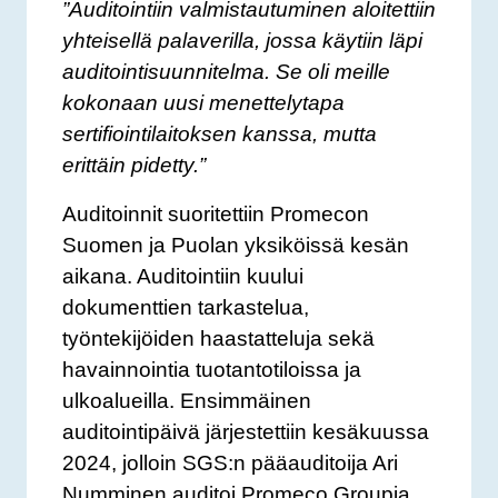
”Auditointiin valmistautuminen aloitettiin
yhteisellä palaverilla, jossa käytiin läpi
auditointisuunnitelma. Se oli meille
kokonaan uusi menettelytapa
sertifiointilaitoksen kanssa, mutta
erittäin pidetty.”
Auditoinnit suoritettiin Promecon
Suomen ja Puolan yksiköissä kesän
aikana. Auditointiin kuului
dokumenttien tarkastelua,
työntekijöiden haastatteluja sekä
havainnointia tuotantotiloissa ja
ulkoalueilla. Ensimmäinen
auditointipäivä järjestettiin kesäkuussa
2024, jolloin SGS:n pääauditoija Ari
Numminen auditoi Promeco Groupia