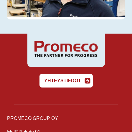
YHTEYSTIEDOT
PROMECO GROUP OY
Mettälänkatu 91