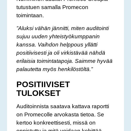
tutustuen samalla Promecon
toimintaan.
”Aluksi vähän jännitti, miten auditointi
sujuu uuden yhteistyökumppanin
kanssa. Vaihdon helppous yllätti
positiivisesti ja oli virkistävää nähdä
erilaisia toimintatapoja. Saimme hyvää
palautetta myös henkilöstöltä.”
POSITIIVISET
TULOKSET
Auditoinnista saatava kattava raportti
on Promecolle arvokasta tietoa. Se
kertoo konkreettisesti, missä on
onnistuttu ja mitä voidaan kehittää.