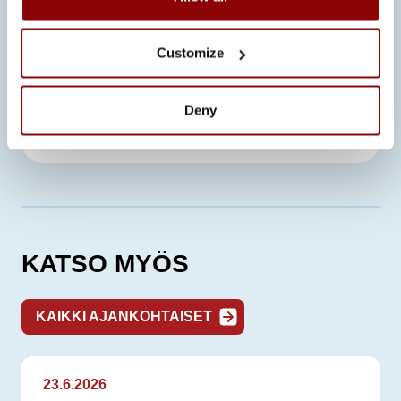
toimesta, ja se auttaa yritystä
hahmottamaan kokonaiskuvaa
Customize
laajemmin.
Voit ladata täältä uudet Promecon ISO
Deny
9001, 45001 ja 14001 sertifikaatit
KATSO MYÖS
KAIKKI AJANKOHTAISET
23.6.2026