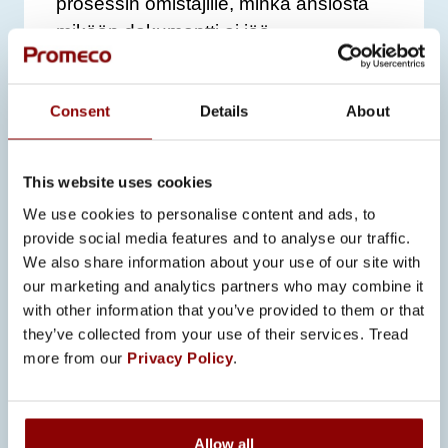
prosessin omistajille, minkä ansiosta
mikään dokumentti ei jää
katselmoimatta. Se auttaa järjestelmän
ylläpidossa.
Consent
Details
About
Auditoinnissa havaittiin kaksi lievää
poikkeamaa. Toimiin on jo tartuttu ja
This website uses cookies
vastineet lähetetty SGS:lle. Vastine
We use cookies to personalise content and ads, to
sisälsi muun muassa
provide social media features and to analyse our traffic.
juurisyyanalyysin, miksi poikkeamat
We also share information about your use of our site with
löytyivät, miten ne korjataan ja millaisia
our marketing and analytics partners who may combine it
ehkäiseviä toimenpiteitä Promeco
with other information that you’ve provided to them or that
tekee vastaisuuden varalle.
they’ve collected from your use of their services. Tread
more from our
Privacy Policy
.
Sertifikaattien uusimisten lisäksi
Promecon toimintaa arvioidaan
vuosittain ulkopuolisten tahojen
Allow all